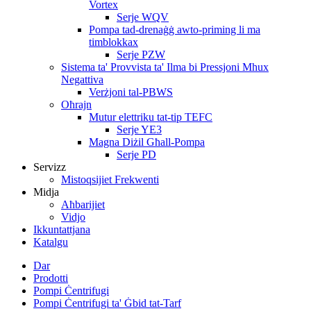
Vortex
Serje WQV
Pompa tad-drenaġġ awto-priming li ma
timblokkax
Serje PZW
Sistema ta' Provvista ta' Ilma bi Pressjoni Mhux
Negattiva
Verżjoni tal-PBWS
Oħrajn
Mutur elettriku tat-tip TEFC
Serje YE3
Magna Diżil Għall-Pompa
Serje PD
Servizz
Mistoqsijiet Frekwenti
Midja
Aħbarijiet
Vidjo
Ikkuntattjana
Katalgu
Dar
Prodotti
Pompi Ċentrifugi
Pompi Ċentrifugi ta' Ġbid tat-Tarf