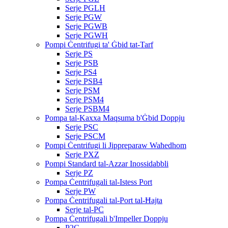
Serje PGLH
Serje PGW
Serje PGWB
Serje PGWH
Pompi Ċentrifugi ta' Ġbid tat-Tarf
Serje PS
Serje PSB
Serje PS4
Serje PSB4
Serje PSM
Serje PSM4
Serje PSBM4
Pompa tal-Kaxxa Maqsuma b'Ġbid Doppju
Serje PSC
Serje PSCM
Pompi Ċentrifugi li Jippreparaw Waħedhom
Serje PXZ
Pompi Standard tal-Azzar Inossidabbli
Serje PZ
Pompa Ċentrifugali tal-Istess Port
Serje PW
Pompa Ċentrifugali tal-Port tal-Ħajta
Serje tal-PC
Pompa Ċentrifugali b'Impeller Doppju
P2C