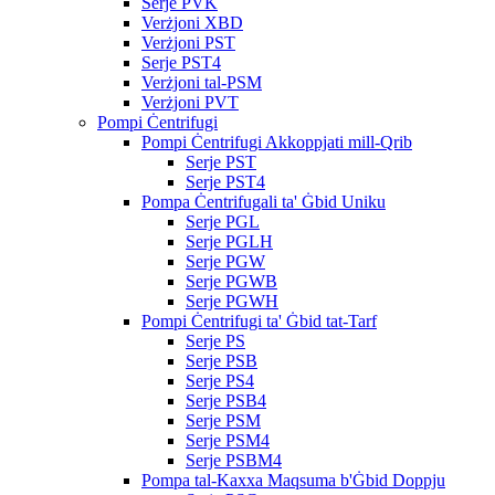
Serje PVK
Verżjoni XBD
Verżjoni PST
Serje PST4
Verżjoni tal-PSM
Verżjoni PVT
Pompi Ċentrifugi
Pompi Ċentrifugi Akkoppjati mill-Qrib
Serje PST
Serje PST4
Pompa Ċentrifugali ta' Ġbid Uniku
Serje PGL
Serje PGLH
Serje PGW
Serje PGWB
Serje PGWH
Pompi Ċentrifugi ta' Ġbid tat-Tarf
Serje PS
Serje PSB
Serje PS4
Serje PSB4
Serje PSM
Serje PSM4
Serje PSBM4
Pompa tal-Kaxxa Maqsuma b'Ġbid Doppju