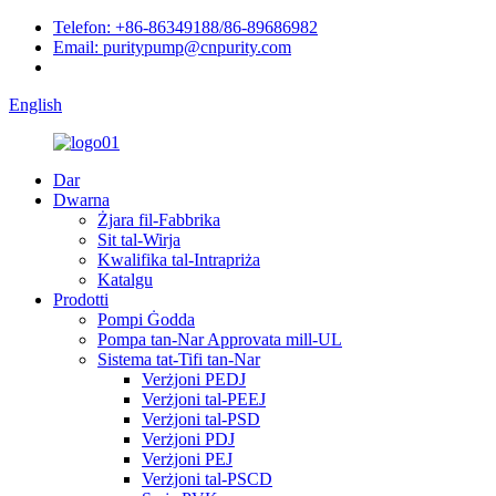
Telefon: +86-86349188/86-89686982
Email: puritypump@cnpurity.com
English
Dar
Dwarna
Żjara fil-Fabbrika
Sit tal-Wirja
Kwalifika tal-Intrapriża
Katalgu
Prodotti
Pompi Ġodda
Pompa tan-Nar Approvata mill-UL
Sistema tat-Tifi tan-Nar
Verżjoni PEDJ
Verżjoni tal-PEEJ
Verżjoni tal-PSD
Verżjoni PDJ
Verżjoni PEJ
Verżjoni tal-PSCD