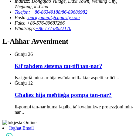
Indirizz: Dongqiao Village, Daxi Town, Wenling City,
Zhejiang, iċ-Ċina
Telefon: +86-86349188/86-89686982
Posta:
puritypump@cnpurity.com
Faks: +86-576-89687266
Whatsapp:
+86 13738622170
L-Aħħar Avveniment
Ġunju
26
Kif taħdem sistema tat-tifi tan-nar?
Is-sigurtà min-nar hija waħda mill-aktar aspetti kritiċi...
Ġunju
12
Għaliex hija meħtieġa pompa tan-nar?
Il-pompi tan-nar huma l-qalba ta' kwalunkwe protezzjoni min-
nar...
Ibgħat Email