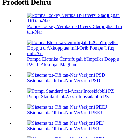
Prodotti Dehru
Pompa Jockey Vertikali b'Diversi Stadji għat-Tifi
tan-Nar
Pompa Elettrika Ċentrifugali b'Impeller Doppju
P2C b'Akkopjar Magħluq...
Sistema tat-Tifi tan-Nar Verżjoni PSD
Pompi Standard tal-Azzar Inossidabbli PZ
Sistema tat-Tifi tan-Nar Verżjoni PEEJ
Sistema tat-Tifi tan-Nar Verżjoni PEJ