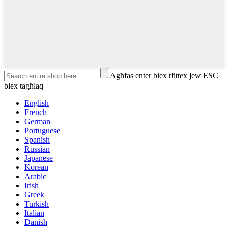
Agħfas enter biex tfittex jew ESC
biex tagħlaq
English
French
German
Portuguese
Spanish
Russian
Japanese
Korean
Arabic
Irish
Greek
Turkish
Italian
Danish