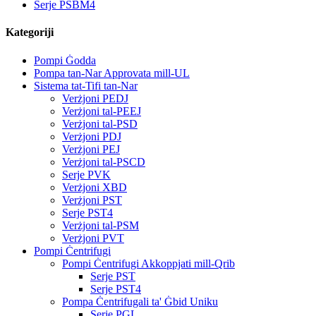
Serje PSBM4
Kategoriji
Pompi Ġodda
Pompa tan-Nar Approvata mill-UL
Sistema tat-Tifi tan-Nar
Verżjoni PEDJ
Verżjoni tal-PEEJ
Verżjoni tal-PSD
Verżjoni PDJ
Verżjoni PEJ
Verżjoni tal-PSCD
Serje PVK
Verżjoni XBD
Verżjoni PST
Serje PST4
Verżjoni tal-PSM
Verżjoni PVT
Pompi Ċentrifugi
Pompi Ċentrifugi Akkoppjati mill-Qrib
Serje PST
Serje PST4
Pompa Ċentrifugali ta' Ġbid Uniku
Serje PGL