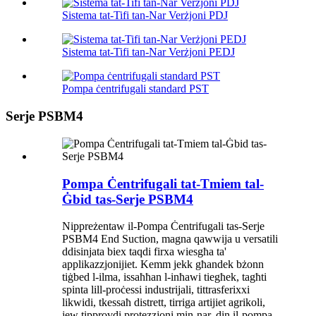
Sistema tat-Tifi tan-Nar Verżjoni PDJ
Sistema tat-Tifi tan-Nar Verżjoni PEDJ
Pompa ċentrifugali standard PST
Serje PSBM4
Pompa Ċentrifugali tat-Tmiem tal-
Ġbid tas-Serje PSBM4
Nippreżentaw il-Pompa Ċentrifugali tas-Serje
PSBM4 End Suction, magna qawwija u versatili
ddisinjata biex taqdi firxa wiesgħa ta'
applikazzjonijiet. Kemm jekk għandek bżonn
tiġbed l-ilma, issaħħan l-inħawi tiegħek, tagħti
spinta lill-proċessi industrijali, tittrasferixxi
likwidi, tkessaħ distrett, tirriga artijiet agrikoli,
jew tipprovdi protezzjoni min-nar, din il-pompa