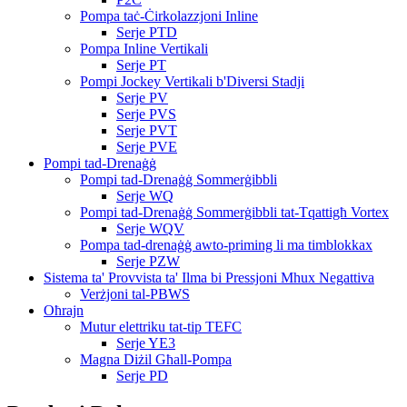
Pompa taċ-Ċirkolazzjoni Inline
Serje PTD
Pompa Inline Vertikali
Serje PT
Pompi Jockey Vertikali b'Diversi Stadji
Serje PV
Serje PVS
Serje PVT
Serje PVE
Pompi tad-Drenaġġ
Pompi tad-Drenaġġ Sommerġibbli
Serje WQ
Pompi tad-Drenaġġ Sommerġibbli tat-Tqattigħ Vortex
Serje WQV
Pompa tad-drenaġġ awto-priming li ma timblokkax
Serje PZW
Sistema ta' Provvista ta' Ilma bi Pressjoni Mhux Negattiva
Verżjoni tal-PBWS
Oħrajn
Mutur elettriku tat-tip TEFC
Serje YE3
Magna Diżil Għall-Pompa
Serje PD