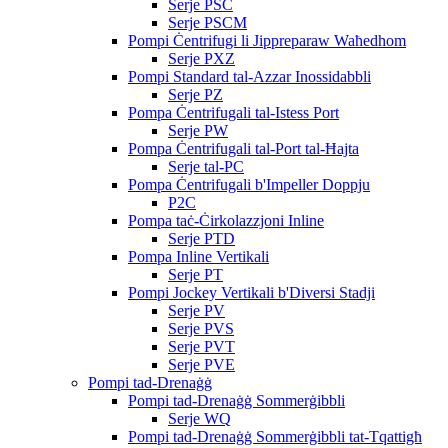
Serje PSC
Serje PSCM
Pompi Ċentrifugi li Jippreparaw Waħedhom
Serje PXZ
Pompi Standard tal-Azzar Inossidabbli
Serje PZ
Pompa Ċentrifugali tal-Istess Port
Serje PW
Pompa Ċentrifugali tal-Port tal-Ħajta
Serje tal-PC
Pompa Ċentrifugali b'Impeller Doppju
P2C
Pompa taċ-Ċirkolazzjoni Inline
Serje PTD
Pompa Inline Vertikali
Serje PT
Pompi Jockey Vertikali b'Diversi Stadji
Serje PV
Serje PVS
Serje PVT
Serje PVE
Pompi tad-Drenaġġ
Pompi tad-Drenaġġ Sommerġibbli
Serje WQ
Pompi tad-Drenaġġ Sommerġibbli tat-Tqattigħ