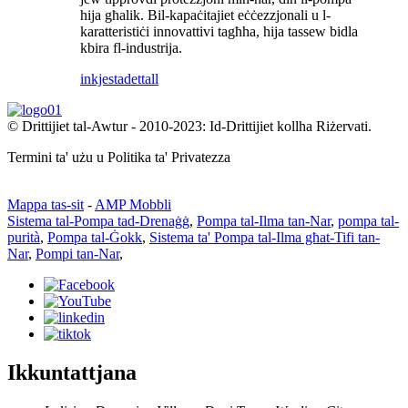
hija għalik. Bil-kapaċitajiet eċċezzjonali u l-
karatteristiċi innovattivi tagħha, hija tassew bidla
kbira fl-industrija.
inkjesta
dettall
© Drittijiet tal-Awtur - 2010-2023: Id-Drittijiet kollha Riżervati.
Termini ta' użu u Politika ta' Privatezza
Mappa tas-sit
-
AMP Mobbli
Sistema tal-Pompa tad-Drenaġġ
,
Pompa tal-Ilma tan-Nar
,
pompa tal-
purità
,
Pompa tal-Ġokk
,
Sistema ta' Pompa tal-Ilma għat-Tifi tan-
Nar
,
Pompi tan-Nar
,
Ikkuntattjana