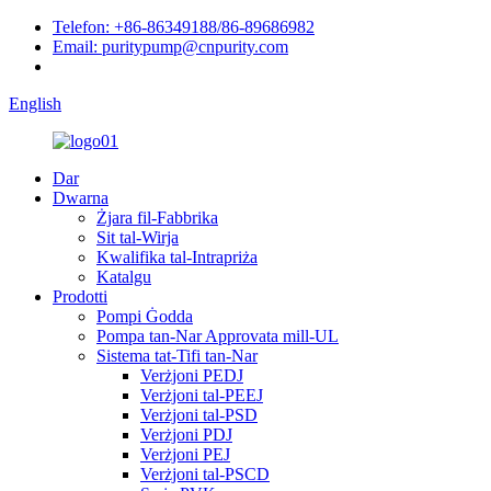
Telefon: +86-86349188/86-89686982
Email: puritypump@cnpurity.com
English
Dar
Dwarna
Żjara fil-Fabbrika
Sit tal-Wirja
Kwalifika tal-Intrapriża
Katalgu
Prodotti
Pompi Ġodda
Pompa tan-Nar Approvata mill-UL
Sistema tat-Tifi tan-Nar
Verżjoni PEDJ
Verżjoni tal-PEEJ
Verżjoni tal-PSD
Verżjoni PDJ
Verżjoni PEJ
Verżjoni tal-PSCD