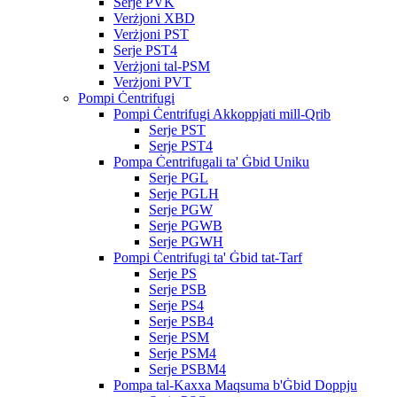
Serje PVK
Verżjoni XBD
Verżjoni PST
Serje PST4
Verżjoni tal-PSM
Verżjoni PVT
Pompi Ċentrifugi
Pompi Ċentrifugi Akkoppjati mill-Qrib
Serje PST
Serje PST4
Pompa Ċentrifugali ta' Ġbid Uniku
Serje PGL
Serje PGLH
Serje PGW
Serje PGWB
Serje PGWH
Pompi Ċentrifugi ta' Ġbid tat-Tarf
Serje PS
Serje PSB
Serje PS4
Serje PSB4
Serje PSM
Serje PSM4
Serje PSBM4
Pompa tal-Kaxxa Maqsuma b'Ġbid Doppju