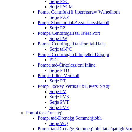
Serje PSC
Serje PSCM
Pompi Ċentrifugi li Jippreparaw Waħedhom
Serje PXZ
Pompi Standard tal-Azzar Inossidabbli
Serje PZ
Pompa Ċentrifugali tal-Istess Port
Serje PW
Pompa Ċentrifugali tal-Port tal-Ħajta
Serje tal-PC
Pompa Ċentrifugali b'Impeller Doppju
P2C
Pompa taċ-Ċirkolazzjoni Inline
Serje PTD
Pompa Inline Vertikali
Serje PT
Pompi Jockey Vertikali b'Diversi Stadji
Serje PV
Serje PVS
Serje PVT
Serje PVE
Pompi tad-Drenaġġ
Pompi tad-Drenaġġ Sommerġibbli
Serje WQ
Pompi tad-Drenaġġ Sommerġibbli tat-Tqattigħ Vor