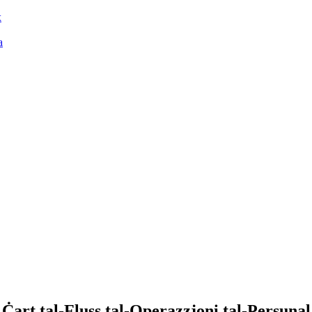
x
a
Ċart tal-Fluss tal-Operazzjoni tal-Persunal