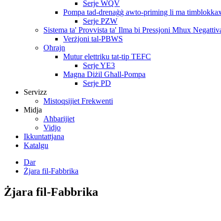
Serje WQV
Pompa tad-drenaġġ awto-priming li ma timblokka
Serje PZW
Sistema ta' Provvista ta' Ilma bi Pressjoni Mhux Negattiv
Verżjoni tal-PBWS
Oħrajn
Mutur elettriku tat-tip TEFC
Serje YE3
Magna Diżil Għall-Pompa
Serje PD
Servizz
Mistoqsijiet Frekwenti
Midja
Aħbarijiet
Vidjo
Ikkuntattjana
Katalgu
Dar
Żjara fil-Fabbrika
Żjara fil-Fabbrika