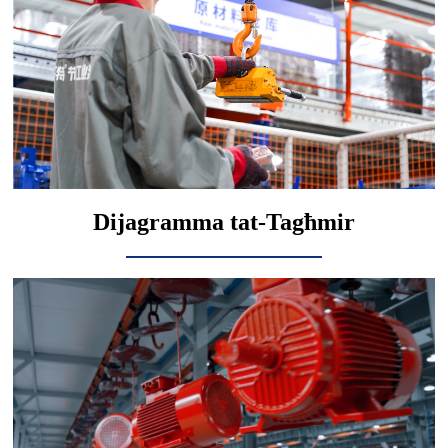
Dijagramma tat-Tagħmir