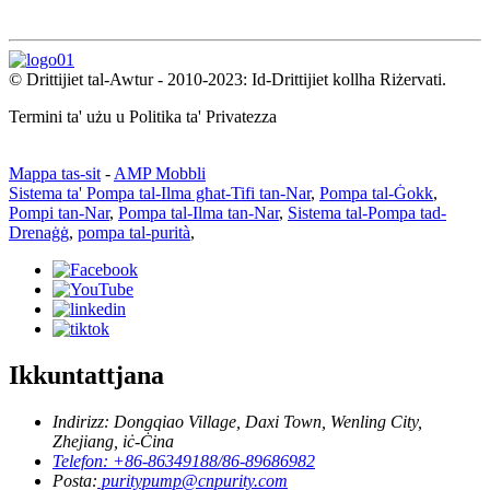
© Drittijiet tal-Awtur - 2010-2023: Id-Drittijiet kollha Riżervati.
Termini ta' użu u Politika ta' Privatezza
Mappa tas-sit
-
AMP Mobbli
Sistema ta' Pompa tal-Ilma għat-Tifi tan-Nar
,
Pompa tal-Ġokk
,
Pompi tan-Nar
,
Pompa tal-Ilma tan-Nar
,
Sistema tal-Pompa tad-
Drenaġġ
,
pompa tal-purità
,
Ikkuntattjana
Indirizz: Dongqiao Village, Daxi Town, Wenling City,
Zhejiang, iċ-Ċina
Telefon: +86-86349188/86-89686982
Posta:
puritypump@cnpurity.com