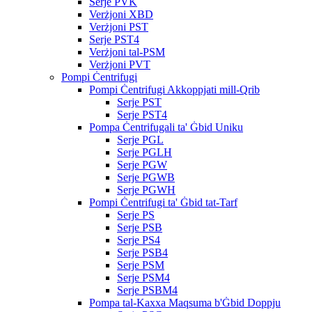
Serje PVK
Verżjoni XBD
Verżjoni PST
Serje PST4
Verżjoni tal-PSM
Verżjoni PVT
Pompi Ċentrifugi
Pompi Ċentrifugi Akkoppjati mill-Qrib
Serje PST
Serje PST4
Pompa Ċentrifugali ta' Ġbid Uniku
Serje PGL
Serje PGLH
Serje PGW
Serje PGWB
Serje PGWH
Pompi Ċentrifugi ta' Ġbid tat-Tarf
Serje PS
Serje PSB
Serje PS4
Serje PSB4
Serje PSM
Serje PSM4
Serje PSBM4
Pompa tal-Kaxxa Maqsuma b'Ġbid Doppju