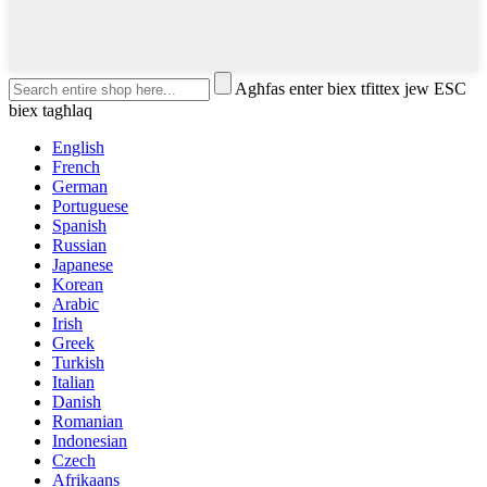
Agħfas enter biex tfittex jew ESC
biex tagħlaq
English
French
German
Portuguese
Spanish
Russian
Japanese
Korean
Arabic
Irish
Greek
Turkish
Italian
Danish
Romanian
Indonesian
Czech
Afrikaans