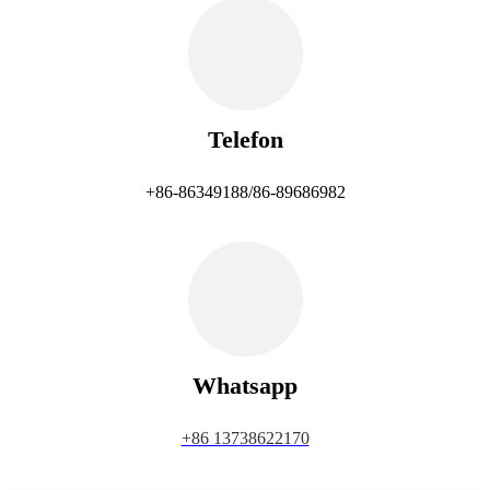
Telefon
+86-86349188/86-89686982
Whatsapp
+86 13738622170