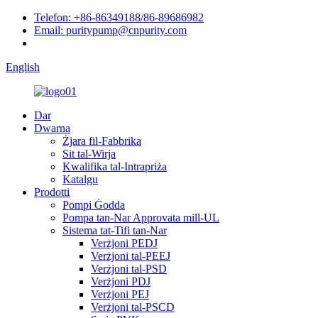
Telefon: +86-86349188/86-89686982
Email: puritypump@cnpurity.com
English
Dar
Dwarna
Żjara fil-Fabbrika
Sit tal-Wirja
Kwalifika tal-Intrapriża
Katalgu
Prodotti
Pompi Ġodda
Pompa tan-Nar Approvata mill-UL
Sistema tat-Tifi tan-Nar
Verżjoni PEDJ
Verżjoni tal-PEEJ
Verżjoni tal-PSD
Verżjoni PDJ
Verżjoni PEJ
Verżjoni tal-PSCD