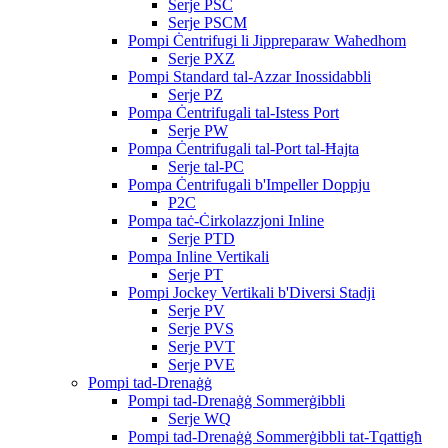
Serje PSC
Serje PSCM
Pompi Ċentrifugi li Jippreparaw Waħedhom
Serje PXZ
Pompi Standard tal-Azzar Inossidabbli
Serje PZ
Pompa Ċentrifugali tal-Istess Port
Serje PW
Pompa Ċentrifugali tal-Port tal-Ħajta
Serje tal-PC
Pompa Ċentrifugali b'Impeller Doppju
P2C
Pompa taċ-Ċirkolazzjoni Inline
Serje PTD
Pompa Inline Vertikali
Serje PT
Pompi Jockey Vertikali b'Diversi Stadji
Serje PV
Serje PVS
Serje PVT
Serje PVE
Pompi tad-Drenaġġ
Pompi tad-Drenaġġ Sommerġibbli
Serje WQ
Pompi tad-Drenaġġ Sommerġibbli tat-Tqattigħ