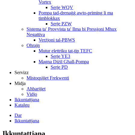
Vortex
Serje WQV
Pompa tad-drenaġġ awto-priming li ma
timblokkax
Serje PZW
Sistema ta' Provvista ta' Ilma bi Pressjoni Mhux
Negattiva
Verżjoni tal-PBWS
Oħrajn
Mutur elettriku tat-tip TEFC
Serje YE3
Magna Diżil Għall-Pompa
Serje PD
Servizz
Mistoqsijiet Frekwenti
Midja
Aħbarijiet
Vidjo
Ikkuntattjana
Katalgu
Dar
Ikkuntattjana
Ikkuntattjana