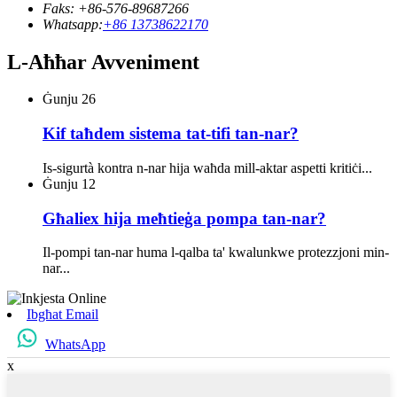
Faks: +86-576-89687266
Whatsapp:
+86 13738622170
L-Aħħar Avveniment
Ġunju
26
Kif taħdem sistema tat-tifi tan-nar?
Is-sigurtà kontra n-nar hija waħda mill-aktar aspetti kritiċi...
Ġunju
12
Għaliex hija meħtieġa pompa tan-nar?
Il-pompi tan-nar huma l-qalba ta' kwalunkwe protezzjoni min-
nar...
Ibgħat Email
WhatsApp
x