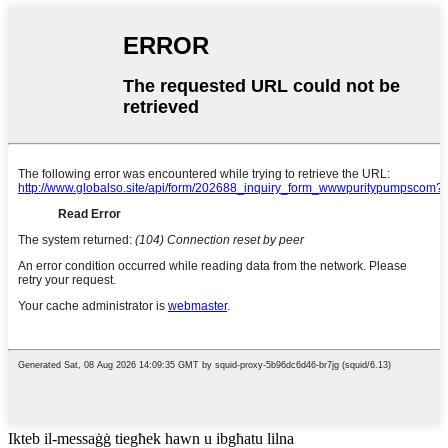
Ikteb il-messaġġ tiegħek hawn u ibgħatu lilna